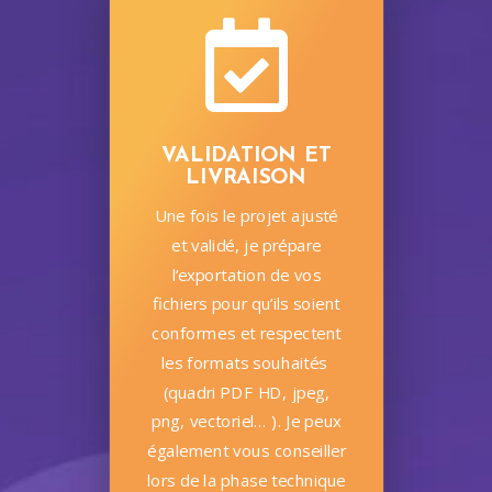

VALIDATION ET
LIVRAISON
Une fois le projet ajusté
et validé, je prépare
l’exportation de vos
fichiers pour qu’ils soient
conformes et respectent
les formats souhaités
(quadri PDF HD, jpeg,
png, vectoriel… ). Je peux
également vous conseiller
lors de la phase technique